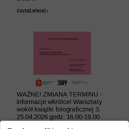
Czytaj więcej ›
WAŻNE! ZMIANA TERMINU -
informacje wkrótce! Warsztaty
wokół książki fotograficznej 3,
25.04.2026 godz. 16.00-19.00
16 kwietnia 2026