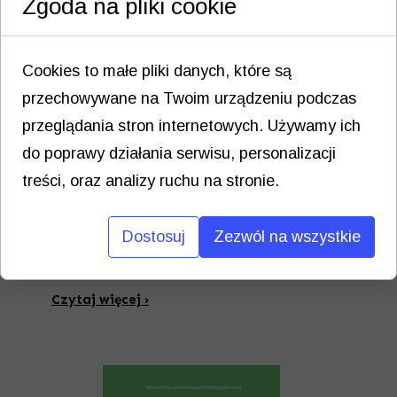
Zgoda na pliki cookie
Warsztaty wokół książki fotograficznej:
techniki szycia i klejenia bloków,
Cookies to małe pliki danych, które są
budowanie struktury książki
przechowywane na Twoim urządzeniu podczas
artystycznej.
przeglądania stron internetowych. Używamy ich
Zaprezentuję książki, opowiem o
do poprawy działania serwisu, personalizacji
rodzajach szycia i klejenia.
treści, oraz analizy ruchu na stronie.
Przeanalizujemy struktury książek
artystycznych.
Dostosuj
Zezwól na wszystkie
Prowadzenie: Ewa Laskowska
Data: 25.04.2026...
Czytaj więcej ›