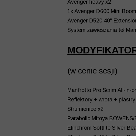
Avenger heavy x2
1x Avenger D600 Mini Boo
Avenger D520 40" Extensio
System zawieszania teł Man
MODYFIKATO
(w cenie sesji)
Manfrotto Pro Scrim All-in-o
Reflektory + wrota + plastry
Strumienice x2
Parabolic Mitoya BOWENS
Elinchrom Softlite Silver B