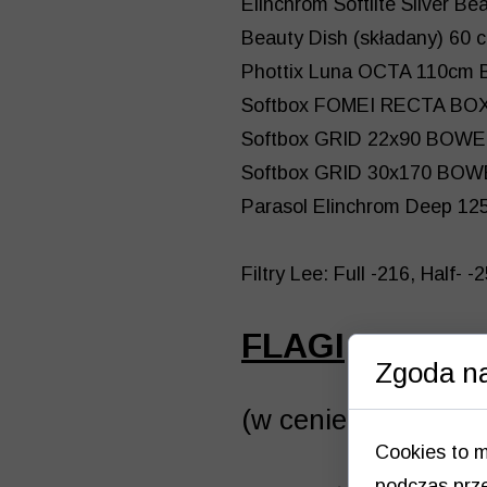
Elinchrom Softlite Silver Be
Beauty Dish (składany) 60 
Phottix Luna OCTA 110c
Softbox FOMEI RECTA B
Softbox GRID 22x90 BOW
Softbox GRID 30x170 BO
Parasol Elinchrom Deep 125
Filtry Lee: Full -216, Half- 
FLAGI
Zgoda na
(w cenie sesji)
Cookies to m
podczas prze