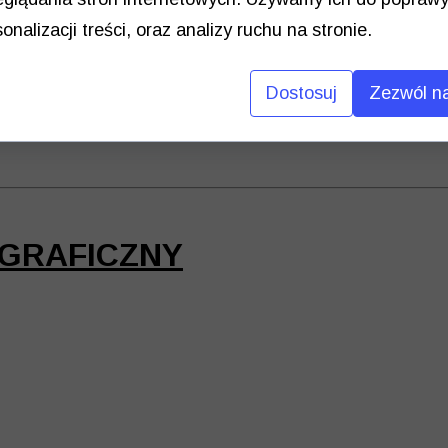
rna 2,5 x1,5 m x2
onalizacji treści, oraz analizy ruchu na stronie.
2 – 25 zł netto/sztuka
etto/sztuka
Dostosuj
Zezwól na
x1 – 25 zł netto/sztuka
 x2
GRAFICZNY