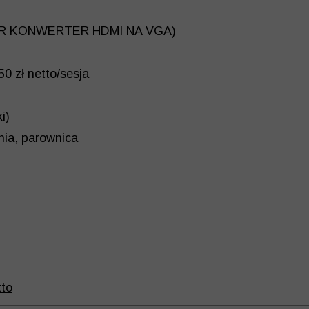
ER KONWERTER HDMI NA VGA)
50 zł netto/sesja
i)
nia, parownica
tto