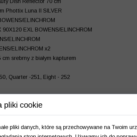
auty Dish Reflector 70 cm
cm Phottix Luna II SILVER
m BOWENS/ELINCHROM
OX 90X120 EXL BOWENS/ELINCHROM
ENS/ELINCHROM
WENS/ELINCHROM x2
 cm srebrny z białym kapturem
-250, Quarter -251, Eight - 252
 pliki cookie
ałe pliki danych, które są przechowywane na Twoim ur
glądania stron internetowych. Używamy ich do poprawy