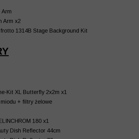
m Arm
n Arm x2
frotto 1314B Stage Background Kit
RY
ne-Kit XL Butterfly 2x2m x1
 miodu + filtry żelowe
/ELINCHROM 180 x1
eauty Dish Reflector 44cm