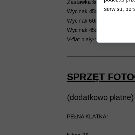
Zastawka ścianka biała-cza
serwisu, pers
Wycinak 45x90 wzmacniany x
Wycinak 60x90 x1 – 25 zł n
Wycinak 45x100 wzmacniany 
V-flat biały-czarny składane
SPRZĘT FOTO
(dodatkowo płatne)
PEŁNA KLATKA: