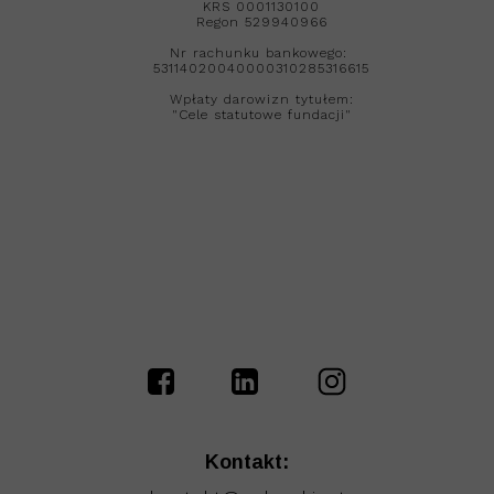
KRS 0001130100
Regon 529940966
Nr rachunku bankowego:
53114020040000310285316615
Wpłaty darowizn tytułem:
"Cele statutowe fundacji"
Kontakt: