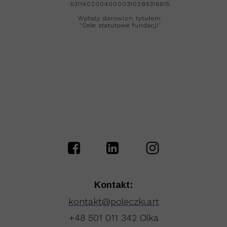
53114020040000310285316615
Wpłaty darowizn tytułem:
"Cele statutowe fundacji"
Kontakt:
kontakt@poleczki.art
+48 501 011 342 Olka