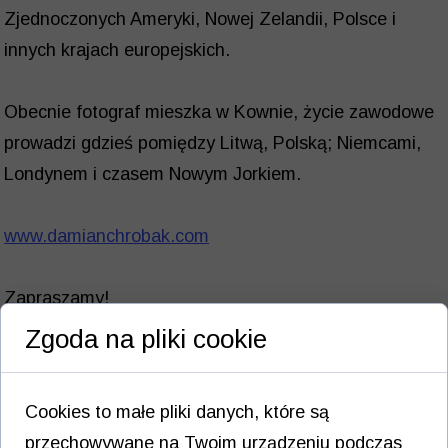
Zjednoczonych Ameryki, Nowej Zelandii, Polsce i
innych krajach europejskich.
Obecnie fotograf mieszka w Kownie, życie zawodowe
prowadzi gdzieś pomiędzy Litwą, Polską; Niemcami,
Londynem i czasem Nowym Jorkiem.
www.damianchrobak.com
Zapraszamy!
Zgoda na pliki cookie
Wstęp wolny
Cookies to małe pliki danych, które są
przechowywane na Twoim urządzeniu podczas